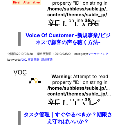
続きはこ
ちら
property "ID" on string in
/home/subbless/suble.jp/public_ht
content/themes/suble_jp/functions.php
on line
38
新しい商
品をリリ
ースする
時、いく
Voice Of Customer -新規事業/ビジ
らで売れ
ネスで顧客の声を聴く方法-
ば良いの
か見当も
つかない
公開日:2019/03/20
最終更新日：2019/03/20
category:
マーケティング
ケースが
keyword:
VOC
,
事業開発
,
新規事業
ありま
す。でき
るだけ高
く売りた
Warning
: Attempt to read
いけど、
property "ID" on string in
売れなき
/home/subbless/suble.jp/public_ht
ゃ困る。
content/themes/suble_jp/functions.php
安くすれ
ば売れる
on line
38
新しいビ
かもしれ
ジネスを
ないけ
始めるけ
ど、実は
ど顧客の
タスク管理｜すぐやるべきか？期限さ
安いこと
意見が分
え守ればいいか？
によって
からな