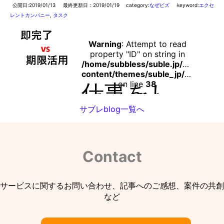
売れなか
い。いい
ったり、
アイデア
公開日:2019/01/13
最終更新日：2019/01/19
category:
なぜビズ
keyword:
エクセ
売れたと
を思いつ
レントカンパニー
,
タスク
しても利
いたけど
益が全然
…
話せる誰
続きはこ
かがいな
ちら
い。そん
Warning
: Attempt to read
な場面、
property "ID" on string in
ありませ
/home/subbless/suble.jp/public_ht
んか？顧
content/themes/suble_jp/functions.php
客の候補
となる人
on line
38
仕事をし
から意見
ていると
をもら
出会う2大
い、ビジ
価値観。
サブレblog一覧へ
ネスアイ
タスク即
デア・作
完了派と
った商品
期限活用
をブラッ
派。即完
シュアッ
了派は
Contact
プしたほ
「自分の
うが良い
…
タスクは
続きはこ
その日の
ちら
うちにや
サービスに関するお問い合わせ、記事へのご感想、案件の共創
る、終わ
ったら帰
など
る」とい
う考え