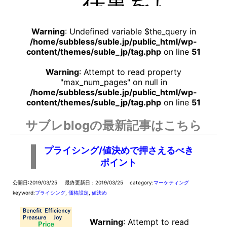
仕事をし
ていると
出会う2大
価値観。
タスク即
Warning
: Undefined variable $the_query in
完了派と
/home/subbless/suble.jp/public_html/wp-
期限活用
content/themes/suble_jp/tag.php
on line
51
派。即完
了派は
「自分の
Warning
: Attempt to read property
タスクは
"max_num_pages" on null in
その日の
/home/subbless/suble.jp/public_html/wp-
うちにや
る、終わ
content/themes/suble_jp/tag.php
on line
51
ったら帰
る」とい
サブレblogの最新記事はこちら
う考え
方。期限
活用派は
プライシング/値決めで押さえるべき
「今日や
らなくて
ポイント
はいけな
いことだ
けをや
公開日:2019/03/25
最終更新日：2019/03/25
category:
マーケティング
り、明日
keyword:
プライシング
,
価格設定
,
値決め
でいいも
のは明日
やる」と
…
Warning
: Attempt to read