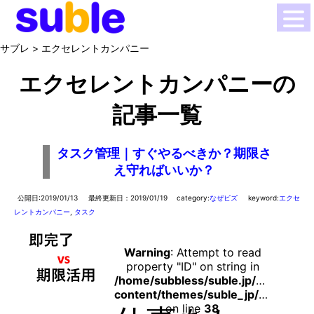
サブレ
> エクセレントカンパニー
エクセレントカンパニーの
記事一覧
タスク管理｜すぐやるべきか？期限さ
え守ればいいか？
公開日:2019/01/13
最終更新日：2019/01/19
category:
なぜビズ
keyword:
エクセ
レントカンパニー
,
タスク
Warning
: Attempt to read
property "ID" on string in
/home/subbless/suble.jp/public_ht
content/themes/suble_jp/functions.php
on line
38